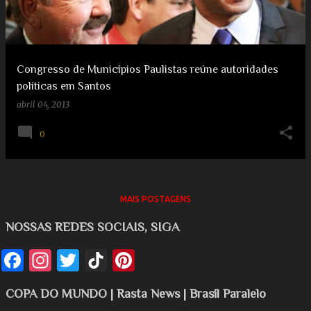
g
e
e
e
n
s
s
t
Congresso de Municípios Paulistas reúne autoridades
políticas em Santos
abril 04, 2013
0
MAIS POSTAGENS
NOSSAS REDES SOCIAIS, SIGA
COPA DO MUNDO | Rasta News | Brasil Paralelo