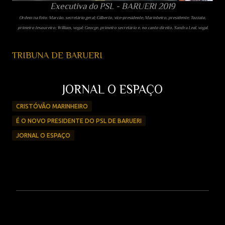
Executiva do PSL - BARUERI 2019
Ordem na foto: Marcão, secretário geral; Gilberto, vice-presidente; Marinheiro, presidente; Tozzato,
primeiro tesoureiro; William, vogal; George, primeiro secretário e, no canto direito, Sandra Leal, vogal.
TRIBUNA DE BARUERI
JORNAL O ESPAÇO
CRISTÓVÃO MARINHEIRO
É O NOVO PRESIDENTE DO PSL DE BARUERI
JORNAL O ESPAÇO
C
o