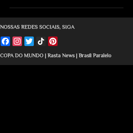
m
e
n
NOSSAS REDES SOCIAIS, SIGA
t
á
r
COPA DO MUNDO | Rasta News | Brasil Paralelo
i
o
s