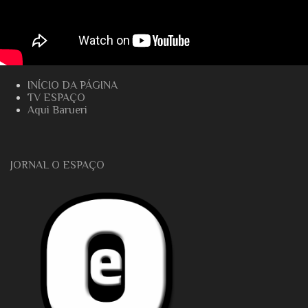
INÍCIO DA PÁGINA
TV ESPAÇO
Aqui Barueri
JORNAL O ESPAÇO