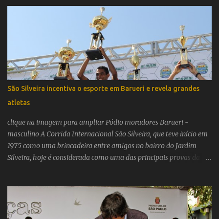
gravadora, que em 2020 completa 43 anos de vida, tem títulos
importantes de artistas do samba, como Monarco, Cartola e
Adoniram Barbosa. Mas sempre está atenta às novidades da
música popular brasileira e a paixão pela música de qualidade,
com o intuito de realizar novos projetos e publicar álbuns e obras
esquecidas ou sem oportunidade de lançamento por várias razões.
O projeto nasce da iniciativa do produtor e radialista Humberto
Miranda, profissional respeitado em São Paulo e no Brasil, em
São Silveira incentiva o esporte em Barueri e revela grandes
trazer músicas e álbuns de artistas novos e consagrados do samba
atletas
para o catálogo da Kuarup e para esse novo selo. Humberto, um
incansável pesquisador da música brasileira, foi responsável por
clique na imagem para ampliar Pódio moradores Barueri -
levar...
masculino A Corrida Internacional São Silveira, que teve início em
1975 como uma brincadeira entre amigos no bairro do Jardim
Silveira, hoje é considerada como uma das principais provas da
modalidade no calendário esportivo brasileiro. Ano após ano a
competição foi crescendo em prestígio e, por isso, atraindo atletas
de ponta; o que a elevou ao nível das grandes corridas
internacionais. E os atletas de Barueri que participaram dessa 36ª
edição, na categoria destinada a moradores da cidade, sempre