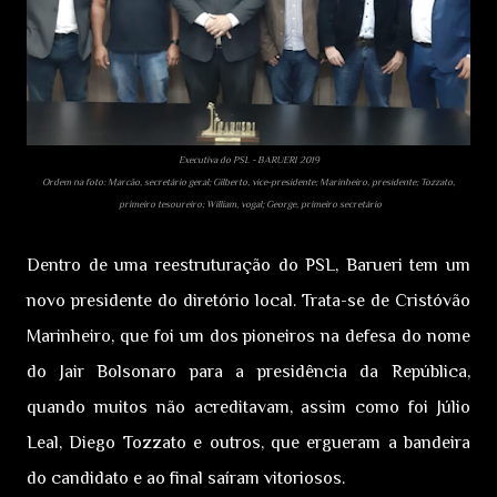
Executiva do PSL - BARUERI 2019
Ordem na foto: Marcão, secretário geral; Gilberto, vice-presidente; Marinheiro, presidente; Tozzato,
primeiro tesoureiro; William, vogal; George, primeiro secretário
Dentro de uma reestruturação do PSL, Barueri tem um
novo presidente do diretório local. Trata-se de Cristóvão
Marinheiro, que foi um dos pioneiros na defesa do nome
do Jair Bolsonaro para a presidência da República,
quando muitos não acreditavam, assim como foi Júlio
Leal, Diego Tozzato e outros, que ergueram a bandeira
do candidato e ao final saíram vitoriosos.