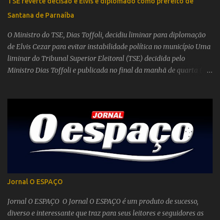
TSE reverte decisão e Elvis é diplomado como prefeito de
acionada após disparos e relatos de que haveria uma vítima caída
Santana de Parnaíba
no bairro Jardim Náutico, em Mogi das Cruzes. Depois a vítima foi
identificada como Pedro Rodrigues Filho, conhecido como
O Ministro do TSE, Dias Toffoli, decidiu liminar para diplomação
“Pedrinho Matador”. Uma testemunha di...
de Elvis Cezar para evitar instabilidade política no município Uma
liminar do Tribunal Superior Eleitoral (TSE) decidida pelo
Ministro Dias Toffoli e publicada no final da manhã de quarta (31)
mantém Elvis Cezar (PSDB) na prefeitura de Santana de Parnaíba
até que ocorra um julgamento do recurso especial sobre a
candidatura de Elvis. Desta forma, o tucano foi diplomado pela
juíza eleitoral de Barueri, Dra. Telma Berkelmans dos Santos, da
386ª Zona Eleitoral, na tarde desta quarta como prefeito de
Santana de Parnaíba, tendo como vice Oswaldo Borrelli (PSDB).
Elvis só não foi diplomado formalmente por falta de tempo hábil,
conforme consta no documento assinado pela Juíza Telma:
"Considerando a decisão liminar da corte máxima da Justiça
Jornal O ESPAÇO
Eleitoral, que embasa a apresente, e permite a diplomação do
candidato eleito, bem como a votação alcançada pelo candidato
Jornal O ESPAÇO O Jornal O ESPAÇO é um produto de sucesso,
eleito, que exerce interina...
diverso e interessante que traz para seus leitores e seguidores as