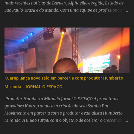
mais recentes notícias de Barueri, Alphaville e região, Estado de
São Paulo, Brasil e do Mundo. Com uma equipe de profissionais
altamente capacitados e comprometidos com a verdade,
credibilidade e imparcialidade, o Jornal O ESPAÇO é reconhecido
por sua responsabilidade nas informações que transmite. Nosso
jornal é um veículo completo que aborda temas como política,
cultura, ciência, esportes, lazer, natureza e muito mais. Com
matérias exclusivas, colunistas renomados e páginas repletas de
novidades, o Jornal O ESPAÇO é o mais lido da região e está
sempre a serviço do Brasil. Nosso compromisso com o leitor é o
que nos torna um jornal verdadeiro e confiável. Todas as nossas
Kuarup lança novo selo em parceria com produtor Humberto
matérias são cuidadosamente apuradas e nossos colunistas
Miranda - JORNAL O ESPAÇO
trazem opiniões embasadas e relevantes sobre os temas mais
importantes do momento. Além disso, nossa equipe editorial é
Produtor Humberto Miranda Jornal O ESPAÇO A produtora e
composta po...
gravadora Kuarup anuncia a criação do selo Samba Em
Movimento em parceria com o produtor e radialista Humberto
Miranda. A união surgiu com o objetivo de acelerar o crescimento
do prestigiado catálogo da Kuarup. A tradicional produtora e