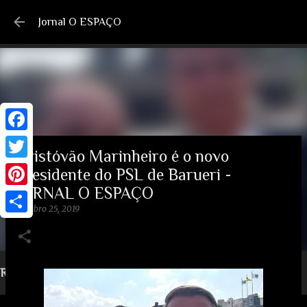
Jornal O ESPAÇO
Cristóvão Marinheiro é o novo
presidente do PSL de Barueri -
JORNAL O ESPAÇO
P
outubro 25, 2019
i
S
n
h
t
a
REDES SOCIAIS, COMPARTILHE ...
e
r
r