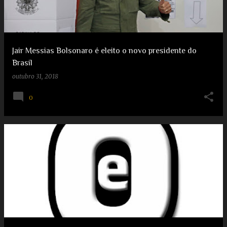
g
e
e
e
n
s
s
t
Jair Messias Bolsonaro é eleito o novo presidente do
Brasil
outubro 31, 2018
0