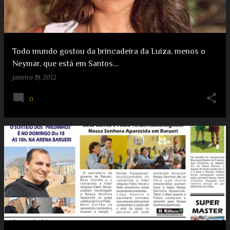
g
e
e
e
n
s
s
t
Todo mundo gostou da brincadeira da Luiza, menos o
Neymar, que está em Santos…
janeiro 19, 2012
0