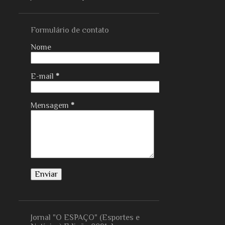
Formulário de contato
Nome
E-mail
*
Mensagem
*
Jornal "O ESPAÇO" (Esportes e