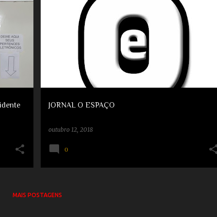
+
CRISTOVÃO MARINHEIRO
JORNAL O ESPAÇO LOGO
idente
JORNAL O ESPAÇO
outubro 12, 2018
0
MAIS POSTAGENS