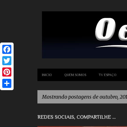
INICIO
QUEM SOMOS
TV ESPAÇO
P
i
S
Mostrando postagens de outubro, 20
n
h
t
a
P
REDES SOCIAIS, COMPARTILHE ...
e
r
o
r