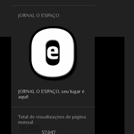
JORNAL O ESPAÇO
JORNAL O ESPAÇO, seu lugar é
aqui!
Total de visualizações de página
mensal
57,047