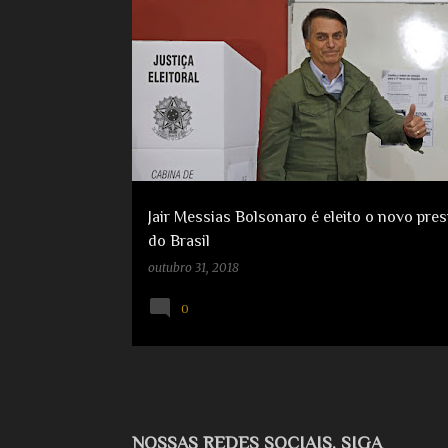
e
s
e
HADDAD DO PT
JAIR MESSIAS BOLSONARO
t
s
O NOVO PRESIDENTE DO BRASIL
a
t
g
e
n
s
Jair Messias Bolsonaro é eleito o novo pres
do Brasil
outubro 31, 2018
0
NOSSAS REDES SOCIAIS, SIGA