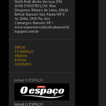
Horti-fruti direto da roça EM
DOIS ENDEREÇOS: Rua
Diogenes Ribeiro de Lima, 210 Jd.
Belval-Barueri-São Paulo/SP E
Av. Zélia, 1200 Pq. dos
Camargos-Barueri-SP /
www.supermercadosilvabarueri.b
logspot.com.br
INÍCIO
TV ESPAÇO
VÍDEOS
FOTOS
CONTATO
Jornal O ESPAÇO
Jornal O ESPAÇO