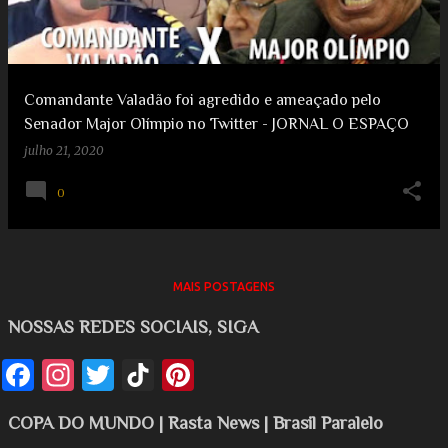
g
e
e
e
n
s
s
t
Comandante Valadão foi agredido e ameaçado pelo
Senador Major Olímpio no Twitter - JORNAL O ESPAÇO
julho 21, 2020
0
MAIS POSTAGENS
NOSSAS REDES SOCIAIS, SIGA
COPA DO MUNDO | Rasta News | Brasil Paralelo