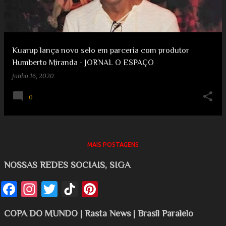
g
e
e
e
n
s
s
t
Kuarup lança novo selo em parceria com produtor
Humberto Miranda - JORNAL O ESPAÇO
junho 16, 2020
0
MAIS POSTAGENS
NOSSAS REDES SOCIAIS, SIGA
COPA DO MUNDO | Rasta News | Brasil Paralelo