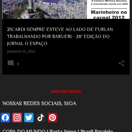
g
e
e
e
n
s
s
t
ZICARDI SEMPRE ESTEVE AO LADO DE FURLAN
TRABALHANDO POR BARUERI - 28ª EDIÇÃO DO
JORNAL O ESPAÇO
fevereiro 15, 2012
0
MAIS POSTAGENS
NOSSAS REDES SOCIAIS, SIGA
COPA DO MUNDO | Rasta News | Brasil Paralelo